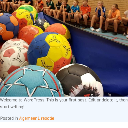
Welcome to WordPress. This is your first post. Edit or delete it, then
start writing!
op
Posted in
Algemeen
1 reactie
Titel