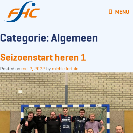
MENU
Categorie:
Algemeen
Seizoenstart heren 1
Posted on
mei 2, 2022
by
michielfortuin