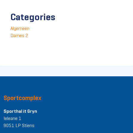
Categories
Algemeen
Dames 2
Sportcomplex
Sporthal it Gryn
Ieleane 1
9051 LP Stiens