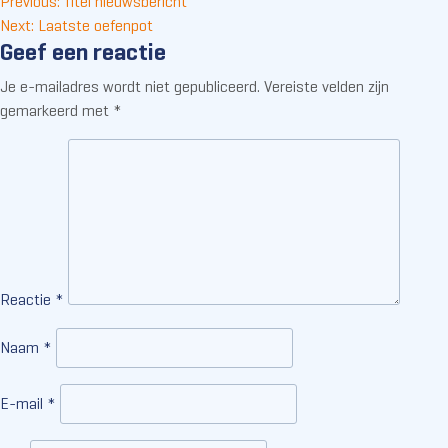
Bericht
Previous:
Titel nieuwsbericht
Next:
Laatste oefenpot
navigatie
Geef een reactie
Je e-mailadres wordt niet gepubliceerd.
Vereiste velden zijn
gemarkeerd met
*
Reactie
*
Naam
*
E-mail
*